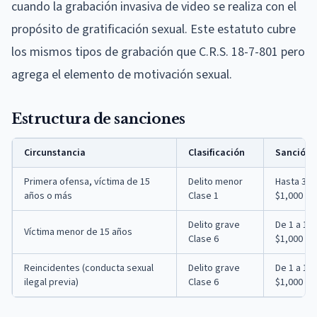
cuando la grabación invasiva de video se realiza con el
propósito de gratificación sexual. Este estatuto cubre
los mismos tipos de grabación que C.R.S. 18-7-801 pero
agrega el elemento de motivación sexual.
Estructura de sanciones
Circunstancia
Clasificación
Sanción
Primera ofensa, víctima de 15
Delito menor
Hasta 364
años o más
Clase 1
$1,000
Delito grave
De 1 a 18
Víctima menor de 15 años
Clase 6
$1,000 a 
Reincidentes (conducta sexual
Delito grave
De 1 a 18
ilegal previa)
Clase 6
$1,000 a 