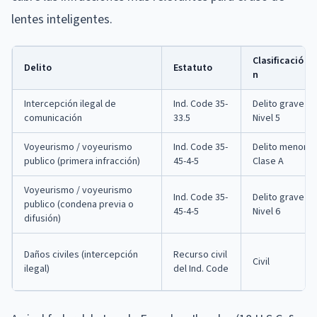
lentes inteligentes.
Clasificació
Delito
Estatuto
n
Intercepción ilegal de
Ind. Code 35-
Delito grave
comunicación
33.5
Nivel 5
Voyeurismo / voyeurismo
Ind. Code 35-
Delito menor
publico (primera infracción)
45-4-5
Clase A
Voyeurismo / voyeurismo
Ind. Code 35-
Delito grave
publico (condena previa o
45-4-5
Nivel 6
difusión)
Daños civiles (intercepción
Recurso civil
Civil
ilegal)
del Ind. Code