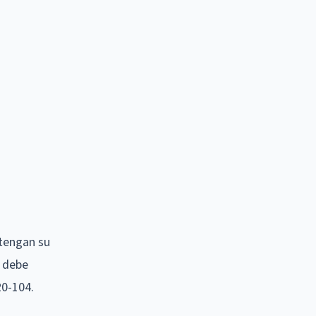
etengan su
r debe
20-104.