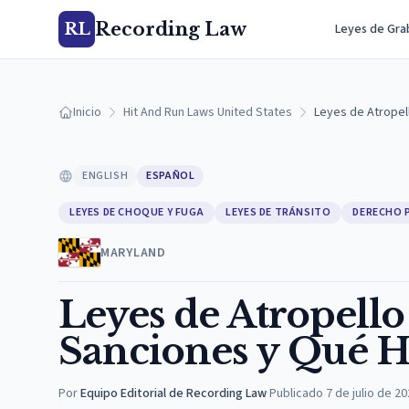
Recording Law
RL
Leyes de Gra
Inicio
Hit And Run Laws United States
Leyes de Atropel
ENGLISH
ESPAÑOL
LEYES DE CHOQUE Y FUGA
LEYES DE TRÁNSITO
DERECHO 
MARYLAND
Leyes de Atropello
Sanciones y Qué H
Por
Equipo Editorial de Recording Law
·
Publicado
7 de julio de 2