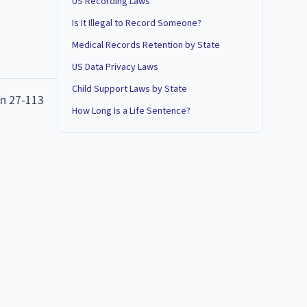
US Recording Laws
Is It Illegal to Record Someone?
Medical Records Retention by State
US Data Privacy Laws
Child Support Laws by State
ón 27-113
How Long Is a Life Sentence?