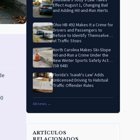
Louisiana's Jody's Law Takes
Effect August 1, Changing Bail
and Adding Hit-and-Run Alerts
Ohio HB 492 Makes It a Crime for
Drivers and Passengers to
Refuse to Identify Themselves
at Traffic Stops
North Carolina Makes Ski-Slope
Hit-and-Run a Crime Under the
New Winter Sports Safety Act
(SB 648)
de
Florida's 'Isaiah's Law' Adds
Unlicensed Driving to Habitual
Traffic Offender Rules
00
All news →
ARTÍCULOS
RELACIONADOS