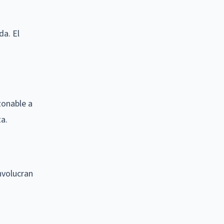
da. El
zonable a
ta.
nvolucran