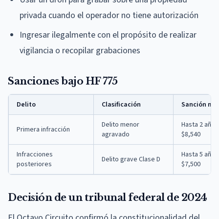
privada cuando el operador no tiene autorización
Ingresar ilegalmente con el propósito de realizar
vigilancia o recopilar grabaciones
Sanciones bajo HF 775
Delito
Clasificación
Sanción má
Delito menor
Hasta 2 años
Primera infracción
agravado
$8,540
Infracciones
Hasta 5 años
Delito grave Clase D
posteriores
$7,500
Decisión de un tribunal federal de 2024
El Octavo Circuito confirmó la constitucionalidad del