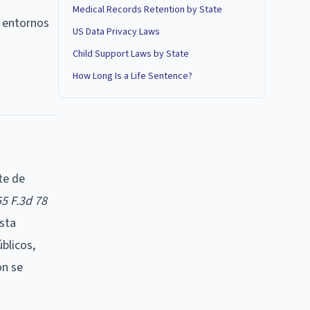
Medical Records Retention by State
n entornos
US Data Privacy Laws
Child Support Laws by State
How Long Is a Life Sentence?
te de
55 F.3d 78
esta
blicos,
ón se