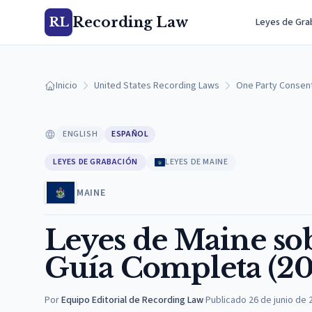
Recording Law
RL
Leyes de Gra
Inicio
United States Recording Laws
One Party Consen
ENGLISH
ESPAÑOL
LEYES DE GRABACIÓN
LEYES DE MAINE
MAINE
Leyes de Maine so
Guía Completa (20
Por
Equipo Editorial de Recording Law
·
Publicado
26 de junio de 