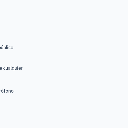
público
e cualquier
crófono