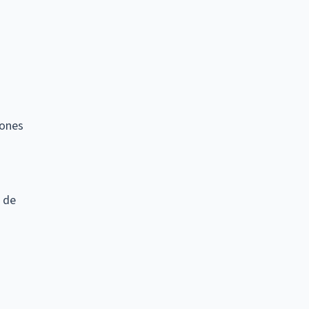
iones
 de