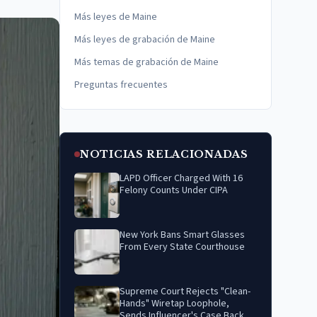
Más leyes de Maine
Más leyes de grabación de Maine
Más temas de grabación de Maine
Preguntas frecuentes
NOTICIAS RELACIONADAS
LAPD Officer Charged With 16
Felony Counts Under CIPA
New York Bans Smart Glasses
From Every State Courthouse
Supreme Court Rejects "Clean-
Hands" Wiretap Loophole,
Sends Influencer's Case Back to