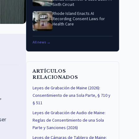
Sixth Circuit
Rhode Island Enacts AI
Recording Consent Laws for
Health Care
All news →
ARTÍCULOS
RELACIONADOS
Leyes de Grabación de Maine (2026):
Consentimiento de una Sola Parte, § 710 y
,
§ 511
Leyes de Grabación de Audio de Maine:
ser
Reglas de Consentimiento de una Sola
Parte y Sanciones (2026)
Leyes de Cámaras de Tablero de Maine: