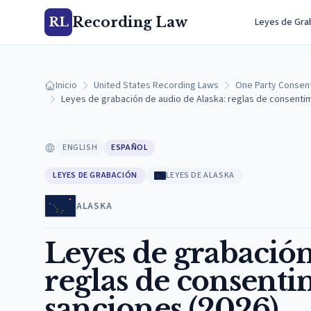
Recording Law
RL
Leyes de Gra
Inicio
United States Recording Laws
One Party Consen
Leyes de grabación de audio de Alaska: reglas de consentim
ENGLISH
ESPAÑOL
LEYES DE GRABACIÓN
LEYES DE ALASKA
ALASKA
Leyes de grabación
reglas de consenti
sanciones (2026)