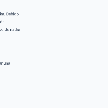
ska. Debido
ión
so de nadie
ar una