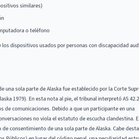
ositivos similares)
ón
omputadora o teléfono
y los dispositivos usados por personas con discapacidad audi
e una sola parte de Alaska fue establecido por la Corte Su
laska 1979). En esta nota al pie, el tribunal interpretó AS 42.
os de comunicaciones. Debido a que un participante en una
onversaciones no viola el estatuto de escucha clandestina. 
acto de consentimiento de una sola parte de Alaska. Cabe dest
os Públicos) en lugar del código penal, una peculiaridad estr