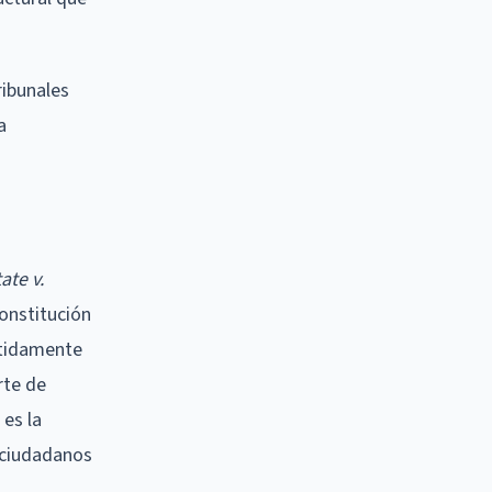
ribunales
a
ate v.
Constitución
ntidamente
rte de
 es la
s ciudadanos