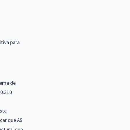
tiva para
prema de
20.310
Esta
acar que AS
uctural que