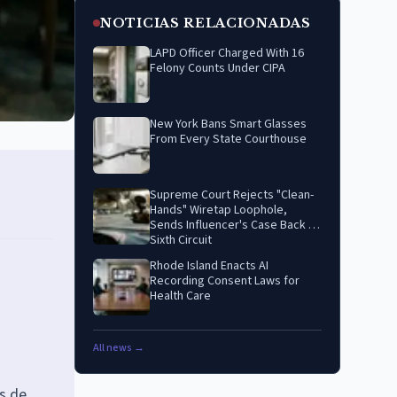
NOTICIAS RELACIONADAS
LAPD Officer Charged With 16
Felony Counts Under CIPA
New York Bans Smart Glasses
From Every State Courthouse
Supreme Court Rejects "Clean-
Hands" Wiretap Loophole,
Sends Influencer's Case Back to
Sixth Circuit
Rhode Island Enacts AI
Recording Consent Laws for
Health Care
All news →
as de