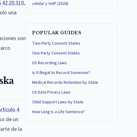
S 42.20.310
,
celular y VoIP (2026)
solo una
POPULAR GUIDES
baciones son
Two-Party Consent States
marco
One-Party Consent States
US Recording Laws
Is It Illegal to Record Someone?
ska
Medical Records Retention by State
US Data Privacy Laws
Child Support Laws by State
Artículo 4
How Long Is a Life Sentence?
uso de un
arte de la