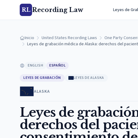
Recording Law
RL
Leyes de Gra
Inicio
United States Recording Laws
One Party Consen
Leyes de grabación médica de Alaska: derechos del paciente
ENGLISH
ESPAÑOL
LEYES DE GRABACIÓN
LEYES DE ALASKA
ALASKA
Leyes de grabación
derechos del pacie
consentimiento de 