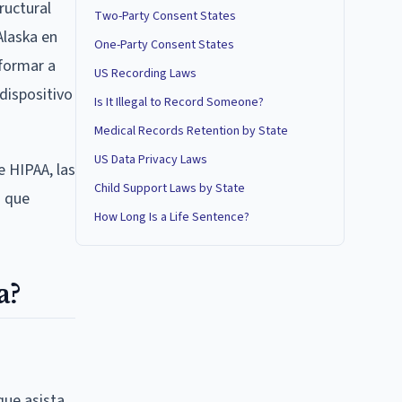
ructural
Two-Party Consent States
Alaska en
One-Party Consent States
nformar a
US Recording Laws
dispositivo
Is It Illegal to Record Someone?
Medical Records Retention by State
US Data Privacy Laws
e HIPAA, las
Child Support Laws by State
o que
How Long Is a Life Sentence?
a?
que asista