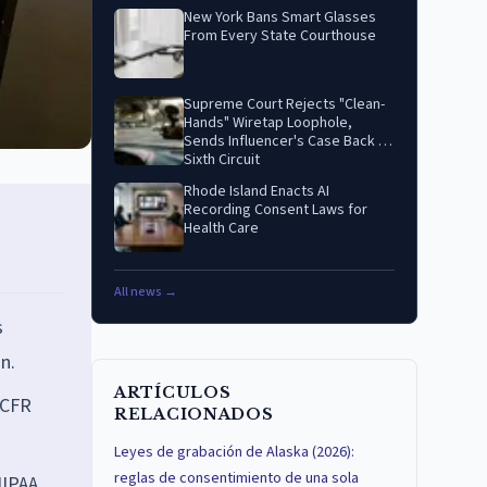
New York Bans Smart Glasses
From Every State Courthouse
Supreme Court Rejects "Clean-
Hands" Wiretap Loophole,
Sends Influencer's Case Back to
Sixth Circuit
Rhode Island Enacts AI
Recording Consent Laws for
Health Care
All news →
s
n.
ARTÍCULOS
 CFR
RELACIONADOS
Leyes de grabación de Alaska (2026):
reglas de consentimiento de una sola
HIPAA