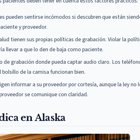
os pacientes deben tener en cuenta estos factores prácticos:
es pueden sentirse incómodos si descubren que están siend
paciente y proveedor.
lud tienen sus propias políticas de grabación. Violar la polít
ía llevar a que lo den de baja como paciente.
vo de grabación donde pueda captar audio claro. Los teléfon
 bolsillo de la camisa funcionan bien.
igen informar a su proveedor por cortesía, aunque la ley no l
 proveedor se comunique con claridad.
dica en Alaska