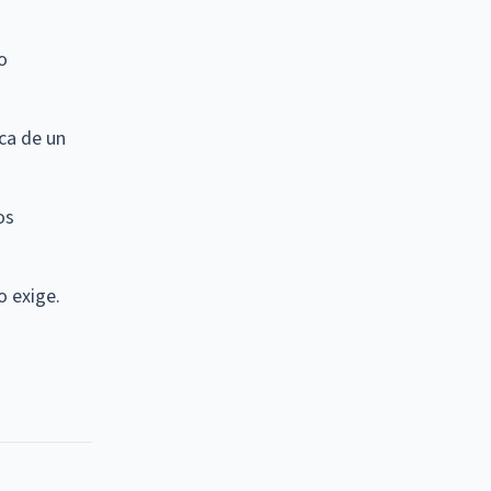
o
ica de un
os
o exige.