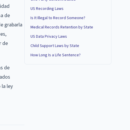
ridad
US Recording Laws
ma de
Is It Illegal to Record Someone?
de grabarla
Medical Records Retention by State
es,
US Data Privacy Laws
r de
Child Support Laws by State
How Long Is a Life Sentence?
as de
eados
la ley