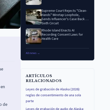
Supreme Court Rejects "Clean-
Hands" Wiretap Loophole,
Sends Influencer's Case Back to
Sixth Circuit
Rhode Island Enacts AI
Recording Consent Laws for
Health Care
All news →
ue
ARTÍCULOS
RELACIONADOS
 en
Leyes de grabación de Alaska (2026):
reglas de consentimiento de una sola
parte
go de
Leyes de grabación de audio de Alaska: