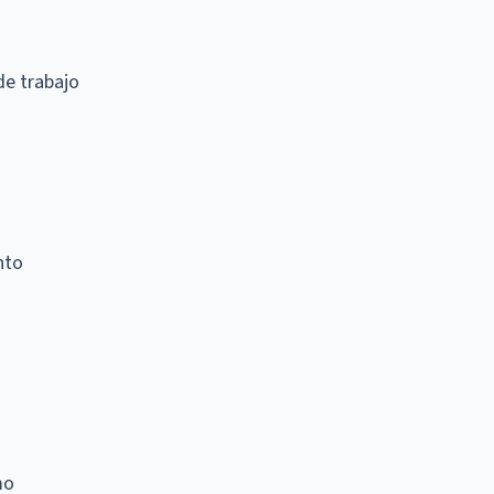
de trabajo
nto
mo