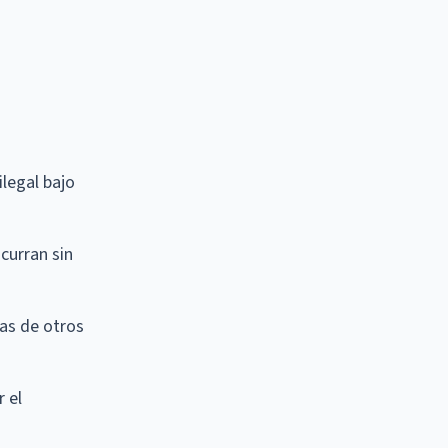
ilegal bajo
curran sin
nas de otros
 el