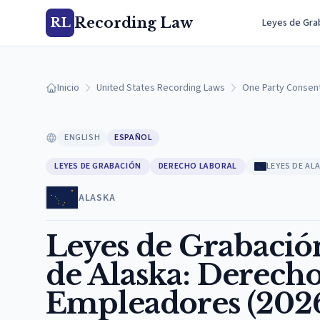
Recording Law
RL
Leyes de Gra
Inicio
United States Recording Laws
One Party Consen
ENGLISH
ESPAÑOL
LEYES DE GRABACIÓN
DERECHO LABORAL
LEYES DE AL
ALASKA
Leyes de Grabación
de Alaska: Derech
Empleadores (202