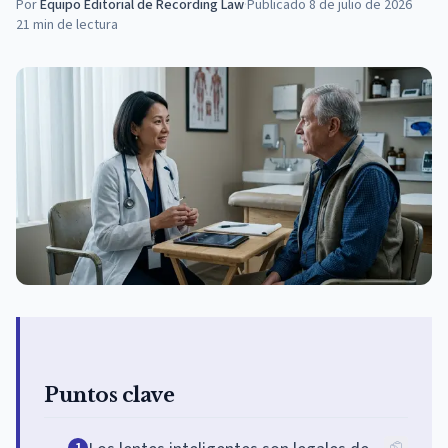
Por
Equipo Editorial de Recording Law
·
Publicado
8 de julio de 2026
21
min de lectura
Puntos clave
1