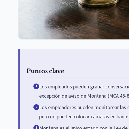
Puntos clave
Los empleados pueden grabar conversacion
1
excepción de aviso de Montana (MCA 45-8-2
Los empleadores pueden monitorear las co
2
pero no pueden colocar cámaras en baños, 
Montana es el único estado con la Ley de
3