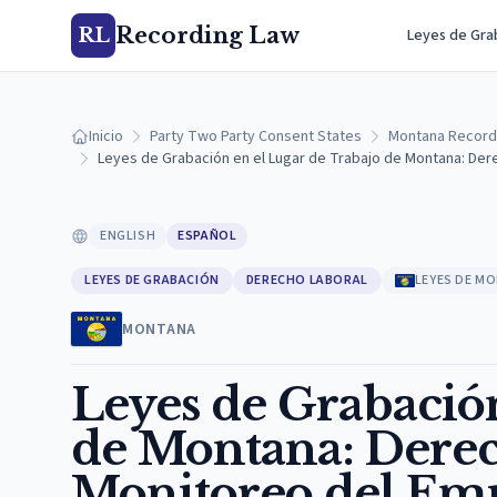
Recording Law
RL
Leyes de Gra
Inicio
Party Two Party Consent States
Montana Record
Leyes de Grabación en el Lugar de Trabajo de Montana: Der
ENGLISH
ESPAÑOL
LEYES DE GRABACIÓN
DERECHO LABORAL
LEYES DE M
MONTANA
Leyes de Grabación
de Montana: Derec
Monitoreo del Emp