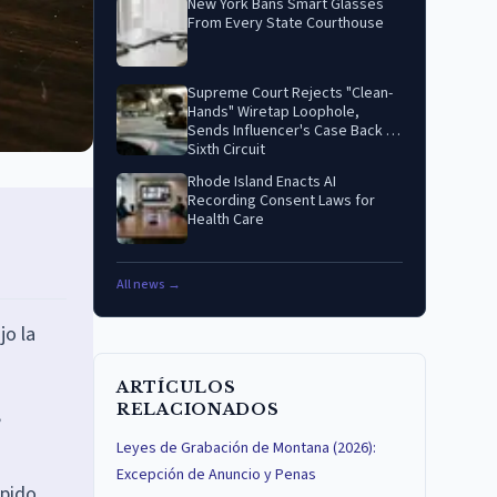
New York Bans Smart Glasses
From Every State Courthouse
Supreme Court Rejects "Clean-
Hands" Wiretap Loophole,
Sends Influencer's Case Back to
Sixth Circuit
Rhode Island Enacts AI
Recording Consent Laws for
Health Care
All news →
jo la
ARTÍCULOS
RELACIONADOS
,
Leyes de Grabación de Montana (2026):
Excepción de Anuncio y Penas
spido