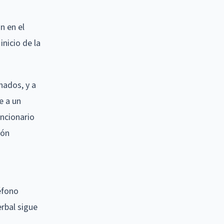
n en el
inicio de la
nados, y a
e a un
ncionario
ión
éfono
rbal sigue