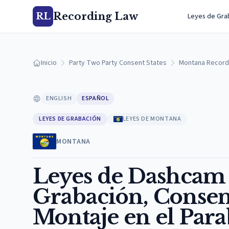
Recording Law
RL
Leyes de Gra
Inicio
Party Two Party Consent States
Montana Record
ENGLISH
ESPAÑOL
LEYES DE GRABACIÓN
LEYES DE MONTANA
MONTANA
Leyes de Dashcam 
Grabación, Consen
Montaje en el Para