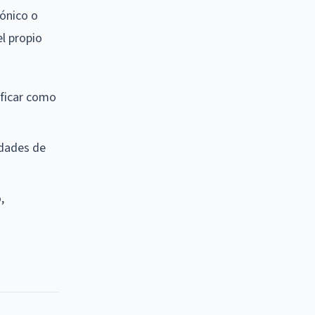
rónico o
el propio
ificar como
idades de
,