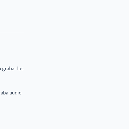
s
 grabar los
raba audio