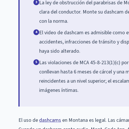
La ley de obstrucción del parabrisas de M
3
clara del conductor. Monte su dashcam det
con la norma.
El video de dashcam es admisible como ev
4
accidentes, infracciones de tránsito y di
haya sido alterado.
Las violaciones de MCA 45-8-213(1)(c) por
5
conllevan hasta 6 meses de cárcel y una m
reincidentes a un nivel superior; el escala
imágenes íntimas.
El uso de
dashcams
en Montana es legal. Las cámar