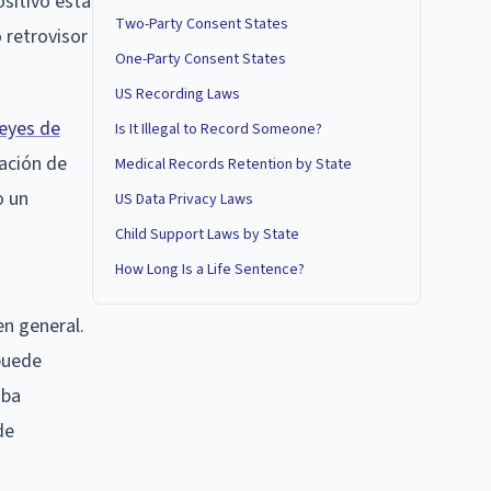
sitivo está
Two-Party Consent States
 retrovisor
One-Party Consent States
US Recording Laws
leyes de
Is It Illegal to Record Someone?
bación de
Medical Records Retention by State
o un
US Data Privacy Laws
Child Support Laws by State
How Long Is a Life Sentence?
en general.
puede
aba
de