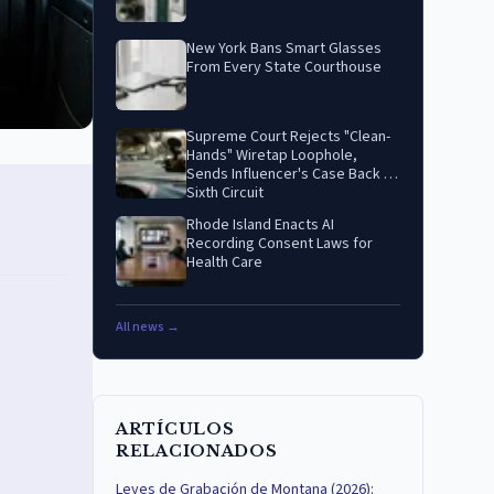
New York Bans Smart Glasses
From Every State Courthouse
Supreme Court Rejects "Clean-
Hands" Wiretap Loophole,
Sends Influencer's Case Back to
Sixth Circuit
Rhode Island Enacts AI
Recording Consent Laws for
Health Care
All news →
ARTÍCULOS
RELACIONADOS
Leyes de Grabación de Montana (2026):