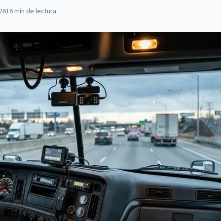
026
16
min de lectura