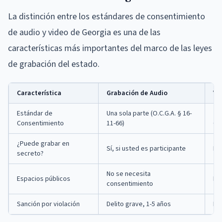
La distinción entre los estándares de consentimiento
de audio y video de Georgia es una de las
características más importantes del marco de las leyes
de grabación del estado.
Característica
Grabación de Audio
Vi
Estándar de
Una sola parte (O.C.G.A. § 16-
Tod
Consentimiento
11-66)
62(
¿Puede grabar en
Sí, si usted es participante
No
secreto?
No se necesita
Espacios públicos
No
consentimiento
Sanción por violación
Delito grave, 1-5 años
Del