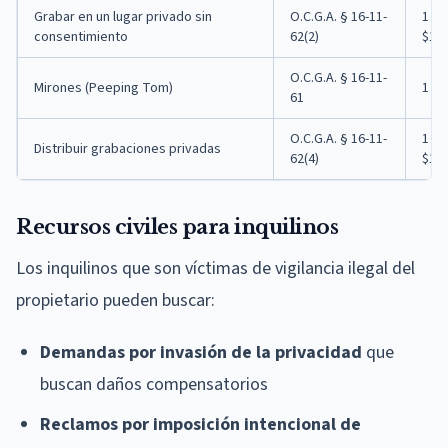
Grabar en un lugar privado sin
O.C.G.A. § 16-11-
1 a 
consentimiento
62(2)
$10
O.C.G.A. § 16-11-
Mirones (Peeping Tom)
1 a 
61
O.C.G.A. § 16-11-
1 a 
Distribuir grabaciones privadas
62(4)
$10
Recursos civiles para inquilinos
Los inquilinos que son víctimas de vigilancia ilegal del
propietario pueden buscar:
Demandas por invasión de la privacidad
que
buscan daños compensatorios
Reclamos por imposición intencional de