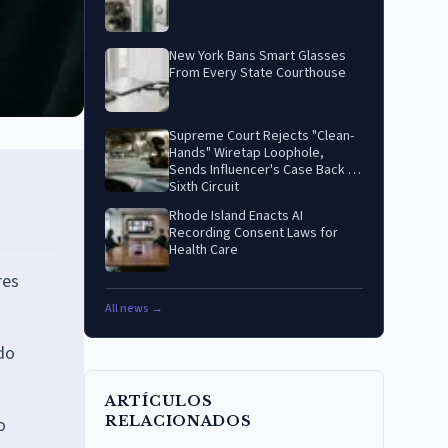
New York Bans Smart Glasses
From Every State Courthouse
Supreme Court Rejects "Clean-
Hands" Wiretap Loophole,
Sends Influencer's Case Back to
Sixth Circuit
Rhode Island Enacts AI
Recording Consent Laws for
Health Care
res
All news →
do
ARTÍCULOS
RELACIONADOS
o