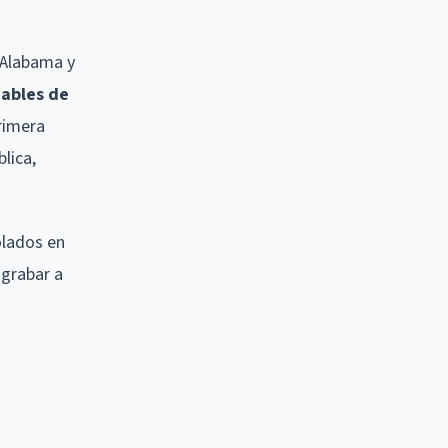
 Alabama y
nables de
Primera
lica,
olados en
 grabar a