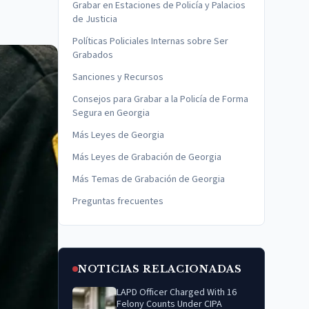
Grabar en Estaciones de Policía y Palacios
de Justicia
Políticas Policiales Internas sobre Ser
Grabados
Sanciones y Recursos
Consejos para Grabar a la Policía de Forma
Segura en Georgia
Más Leyes de Georgia
Más Leyes de Grabación de Georgia
Más Temas de Grabación de Georgia
Preguntas frecuentes
NOTICIAS RELACIONADAS
LAPD Officer Charged With 16
Felony Counts Under CIPA