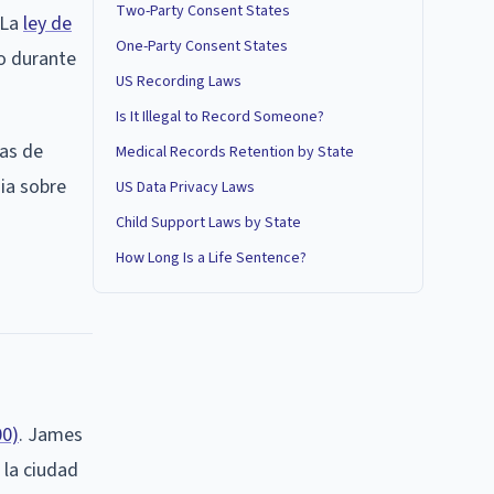
Two-Party Consent States
 La
ley de
One-Party Consent States
io durante
US Recording Laws
Is It Illegal to Record Someone?
das de
Medical Records Retention by State
gia sobre
US Data Privacy Laws
Child Support Laws by State
How Long Is a Life Sentence?
00)
. James
 la ciudad