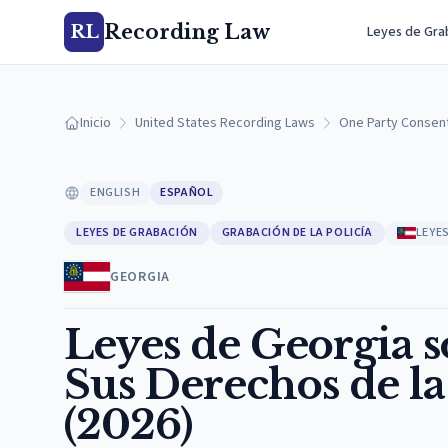
Recording Law
RL
Leyes de Gra
Inicio
United States Recording Laws
One Party Consen
ENGLISH
ESPAÑOL
LEYES DE GRABACIÓN
GRABACIÓN DE LA POLICÍA
LEYE
GEORGIA
Leyes de Georgia so
Sus Derechos de l
(2026)