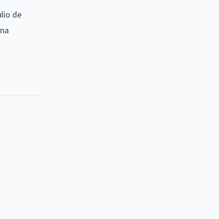
ulio de
una