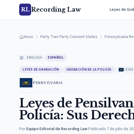
Recording Law
RL
Leyes de Gra
Inicio
Party Two Party Consent States
Pennsylvania Re
ENGLISH
ESPAÑOL
LEYES DE GRABACIÓN
GRABACIÓN DE LA POLICÍA
LEYES
PENNSYLVANIA
Leyes de Pensilvan
Policía: Sus Derec
Por
Equipo Editorial de Recording Law
·
Publicado
7 de julio de 2