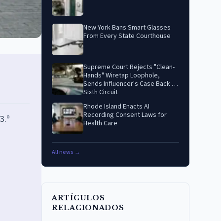
New York Bans Smart Glasses
From Every State Courthouse
Supreme Court Rejects "Clean-
Hands" Wiretap Loophole,
Sends Influencer's Case Back to
Sixth Circuit
Rhode Island Enacts AI
Recording Consent Laws for
3.º
Health Care
All news →
ARTÍCULOS
RELACIONADOS