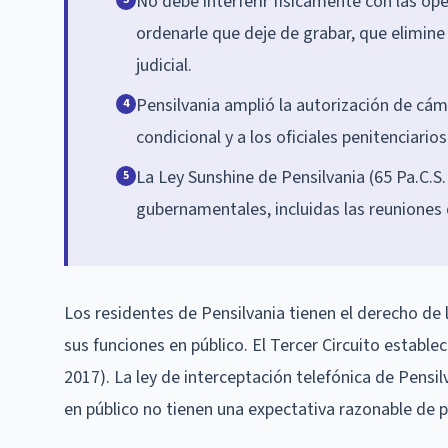
No debe interferir físicamente con las ope
ordenarle que deje de grabar, que elimine 
judicial.
Pensilvania amplió la autorización de cáma
4
condicional y a los oficiales penitenciario
La Ley Sunshine de Pensilvania (65 Pa.C.S.
5
gubernamentales, incluidas las reuniones d
Los residentes de Pensilvania tienen el derecho de
sus funciones en público. El Tercer Circuito estableci
2017). La ley de interceptación telefónica de Pensilv
en público no tienen una expectativa razonable de p