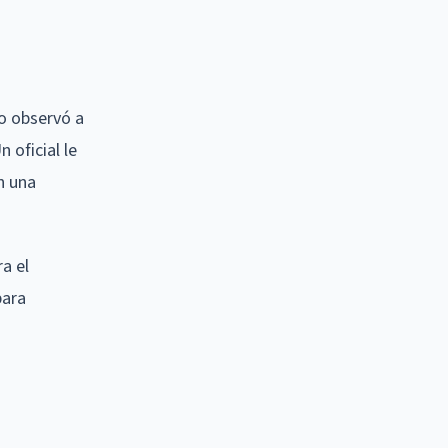
o observó a
 oficial le
on una
a el
para