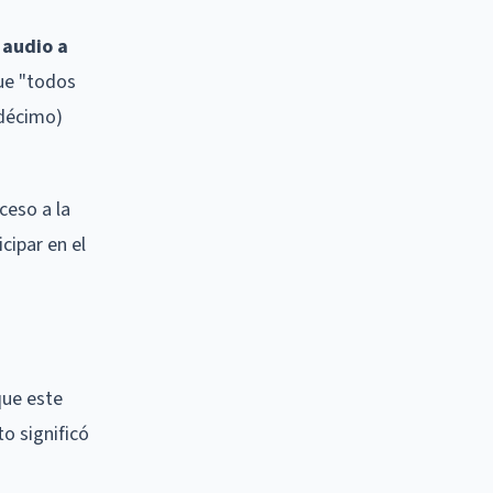
 audio a
que "todos
ndécimo)
ceso a la
cipar en el
que este
o significó