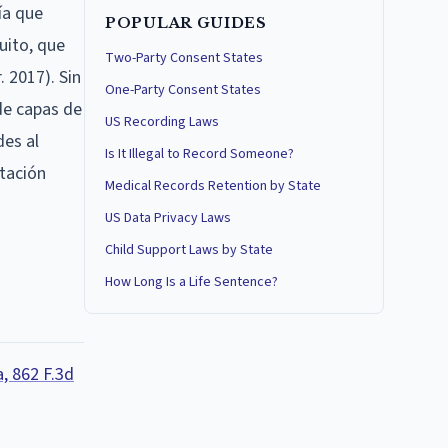
ía que
POPULAR GUIDES
uito, que
Two-Party Consent States
. 2017). Sin
One-Party Consent States
de capas de
US Recording Laws
des al
Is It Illegal to Record Someone?
ptación
Medical Records Retention by State
US Data Privacy Laws
Child Support Laws by State
How Long Is a Life Sentence?
a, 862 F.3d