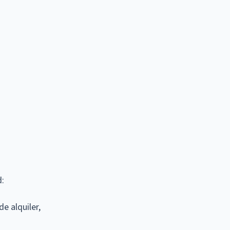
d:
e alquiler,