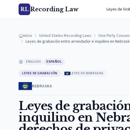
Recording Law
RL
Leyes de Gra
Inicio
United States Recording Laws
One Party Consen
Leyes de grabación entre arrendador e inquilino en Nebrask
ENGLISH
ESPAÑOL
LEYES DE GRABACIÓN
LEYES DE NEBRASKA
NEBRASKA
Leyes de grabación
inquilino en Nebra
derechos de privac