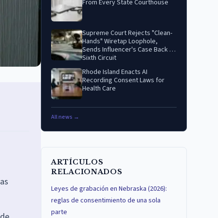
From Every State Courthouse
Supreme Court Rejects "Clean-
Hands" Wiretap Loophole,
Sends Influencer's Case Back to
Sixth Circuit
Rhode Island Enacts AI
Recording Consent Laws for
Health Care
All news →
ARTÍCULOS
RELACIONADOS
las
Leyes de grabación en Nebraska (2026):
reglas de consentimiento de una sola
parte
 de