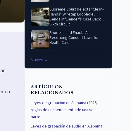
Supreme Court Rejects "Clean-
Hands" Wiretap Loophole,
Sends Influencer's Case Back to
Sixth Circuit
Rhode Island Enacts AI
Recording Consent Laws for
Health Care
All news →
pan
ARTÍCULOS
ar en
RELACIONADOS
Leyes de grabación en Alabama (2026):
reglas de consentimiento de una sola
parte
Leyes de grabación de audio en Alabama: