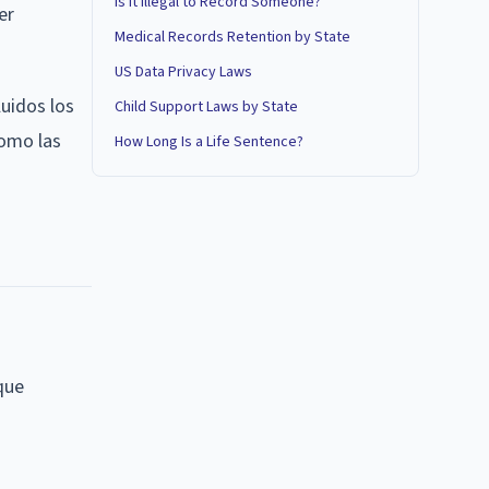
Is It Illegal to Record Someone?
er
Medical Records Retention by State
US Data Privacy Laws
luidos los
Child Support Laws by State
como las
How Long Is a Life Sentence?
que