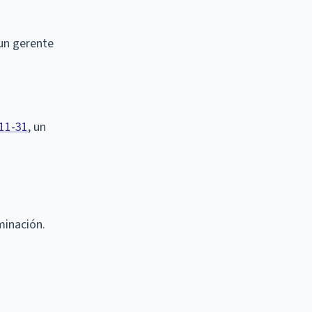
 un gerente
-11-31
, un
minación.