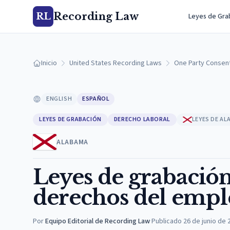
Recording Law
RL
Leyes de Gra
Inicio
United States Recording Laws
One Party Consen
ENGLISH
ESPAÑOL
LEYES DE GRABACIÓN
DERECHO LABORAL
LEYES DE A
ALABAMA
Leyes de grabación
derechos del empl
Por
Equipo Editorial de Recording Law
·
Publicado
26 de junio de 