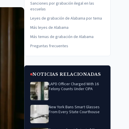
Sanciones por grabación ilegal en las
escuelas
Leyes de grabación de Alabama por tema
Más leyes de Alabama
Más temas de grabación de Alabama
Preguntas frecuentes
NOTICIAS RELACIONADAS
LAPD Officer Charged With 16
Felony Counts Under CIPA
New York Bans Smart Glasses
From Every State Courthouse