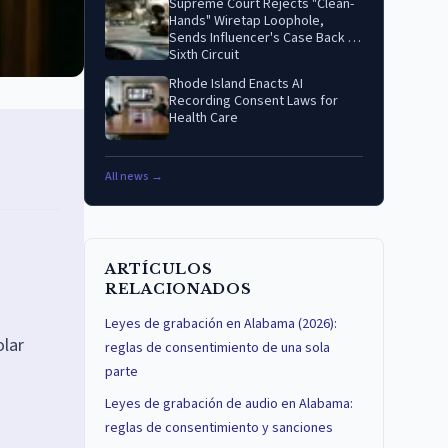
Supreme Court Rejects "Clean-
Hands" Wiretap Loophole,
Sends Influencer's Case Back to
Sixth Circuit
Rhode Island Enacts AI
Recording Consent Laws for
Health Care
All news →
ARTÍCULOS
RELACIONADOS
Leyes de grabación en Alabama (2026):
olar
reglas de consentimiento de una sola
parte
Leyes de grabación de audio en Alabama:
reglas de consentimiento y sanciones