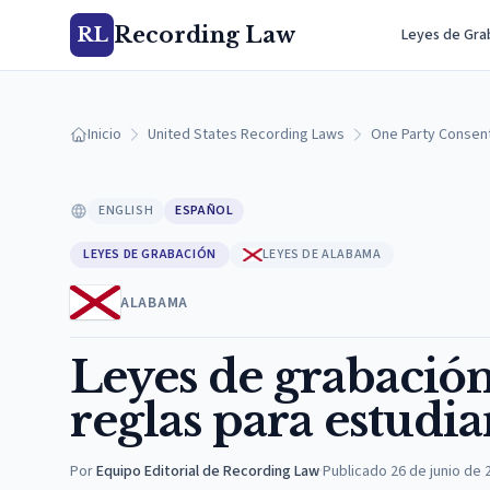
Recording Law
RL
Leyes de Gra
Inicio
United States Recording Laws
One Party Consen
ENGLISH
ESPAÑOL
LEYES DE GRABACIÓN
LEYES DE ALABAMA
ALABAMA
Leyes de grabación
reglas para estudia
Por
Equipo Editorial de Recording Law
·
Publicado
26 de junio de 