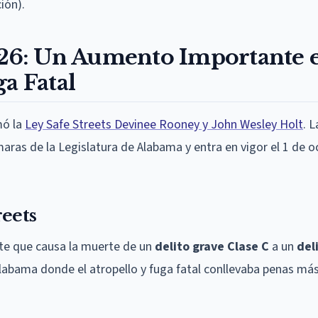
ión).
026: Un Aumento Importante e
a Fatal
mó la
Ley Safe Streets Devinee Rooney y John Wesley Holt
. L
ras de la Legislatura de Alabama y entra en vigor el 1 de o
reets
ente que causa la muerte de un
delito grave Clase C
a un
del
 Alabama donde el atropello y fuga fatal conllevaba penas má