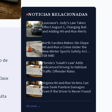
NOTICIAS RELACIONADAS
Louisiana's Jody's Law Takes
Effect August 1, Changing Bail
and Adding Hit-and-Run Alerts
North Carolina Makes Ski-Slope
Hit-and-Run a Crime Under the
New Winter Sports Safety Act
(SB 648)
go de
Florida's 'Isaiah's Law' Adds
Unlicensed Driving to Habitual
Traffic Offender Rules
Clase
Virginia Hit-and-Run Victims Can
Now Seek Punitive Damages
Even If the Driver Is Never Found
ulta
All news →