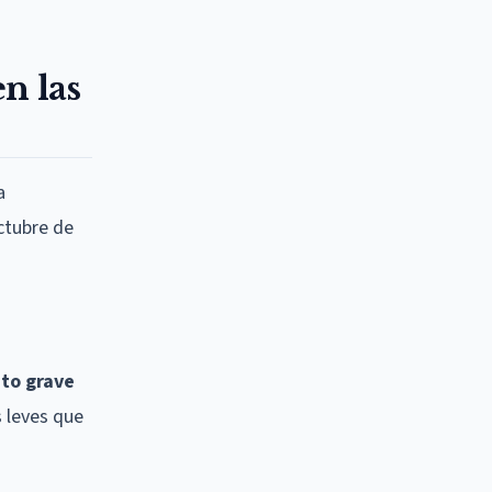
n las
a
ctubre de
ito grave
s leves que