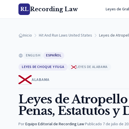
Recording Law
RL
Leyes de Gra
Inicio
Hit And Run Laws United States
Leyes de Atropel
ENGLISH
ESPAÑOL
LEYES DE CHOQUE Y FUGA
LEYES DE ALABAMA
ALABAMA
Leyes de Atropello
Penas, Estatutos y 
Por
Equipo Editorial de Recording Law
·
Publicado
7 de julio de 2