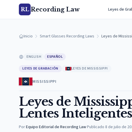
Recording Law
RL
Leyes de Gra
Inicio
Smart Glasses Recording Laws
Leyes de Mississ
ENGLISH
ESPAÑOL
LEYES DE GRABACIÓN
LEYES DE MISSISSIPPI
MISSISSIPPI
Leyes de Mississip
Lentes Inteligentes
Por
Equipo Editorial de Recording Law
·
Publicado
8 de julio de 2