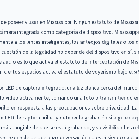
de poseer y usar en Mississippi. Ningún estatuto de Mississi
 cámara integrada como categoría de dispositivo. Mississippi
nte a los lentes inteligentes, los anteojos digitales o los d
 cuestión de la legalidad no depende del dispositivo en sí, si
 audio es lo que activa el estatuto de interceptación de Miss
 en ciertos espacios activa el estatuto de voyerismo bajo el §
or LED de captura integrado, una luz blanca cerca del marco
do video activamente, tomando una foto o transmitiendo en
llo en respuesta a las preocupaciones sobre privacidad. La g
e LED de captura brille" y detener la grabación si alguien ex
a más tangible de que se está grabando, y su visibilidad es re
iva razonable de que una conversación no está siendo captu