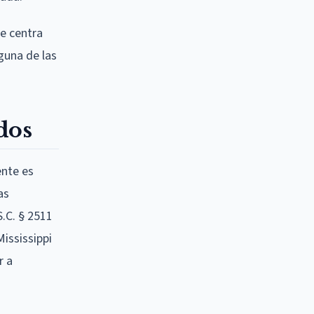
se centra
guna de las
dos
ente es
as
S.C. § 2511
ississippi
r a