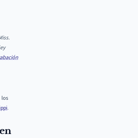
Miss.
ley
rabación
 los
ippi
.
 en