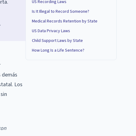
rta.
US Recording Laws
Is It Illegal to Record Someone?
Medical Records Retention by State
.
US Data Privacy Laws
Child Support Laws by State
How Long Is a Life Sentence?
r
os demás
tatal. Los
 sin
con