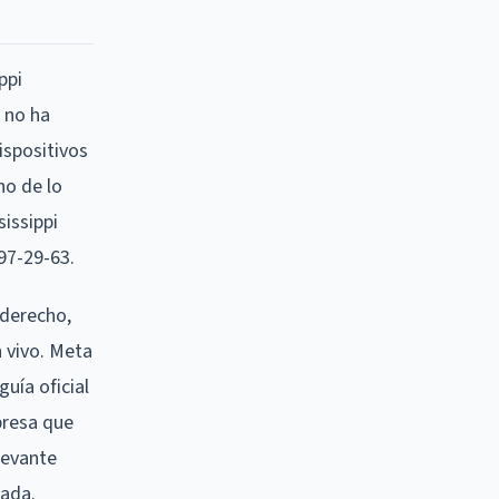
ppi
 no ha
ispositivos
no de lo
issippi
 97-29-63.
 derecho,
 vivo. Meta
uía oficial
presa que
levante
rada.