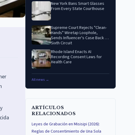
New York Bans Smart Glasses
From Every State Courthouse
Supreme Court Rejects "Clean-
Hands" Wiretap Loophole,
Sends Influencer's Case Back to
Sixth Circuit
Rhode Island Enacts AI
Recording Consent Laws for
Health Care
ner
All news →
n
ey
ARTÍCULOS
RELACIONADOS
cida
Leyes de Grabación en Misisipi (2026):
Reglas de Consentimiento de Una Sola