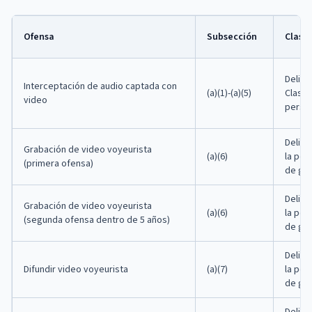
Ofensa
Subsección
Clasif
Delito
Interceptación de audio captada con
(a)(1)-(a)(5)
Clase 
video
perso
Delito
Grabación de video voyeurista
(a)(6)
la per
(primera ofensa)
de gr
Delito
Grabación de video voyeurista
(a)(6)
la per
(segunda ofensa dentro de 5 años)
de gr
Delito
Difundir video voyeurista
(a)(7)
la per
de gr