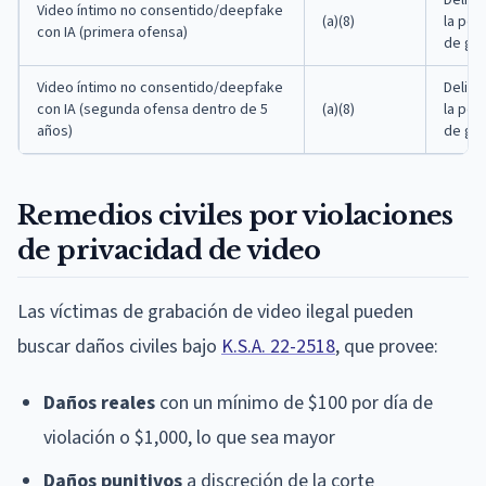
Delito
Video íntimo no consentido/deepfake
(a)(8)
la per
con IA (primera ofensa)
de gr
Video íntimo no consentido/deepfake
Delito
con IA (segunda ofensa dentro de 5
(a)(8)
la per
años)
de gr
Remedios civiles por violaciones
de privacidad de video
Las víctimas de grabación de video ilegal pueden
buscar daños civiles bajo
K.S.A. 22-2518
, que provee:
Daños reales
con un mínimo de $100 por día de
violación o $1,000, lo que sea mayor
Daños punitivos
a discreción de la corte