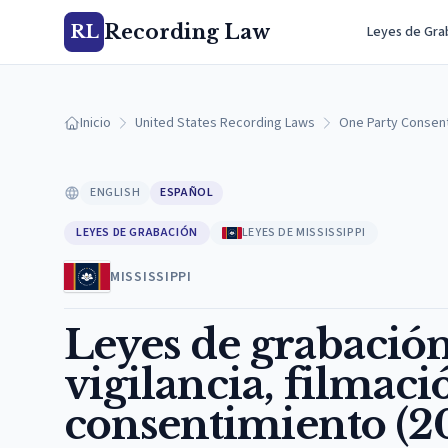
Recording Law
RL
Leyes de Gra
Inicio
United States Recording Laws
One Party Consen
ENGLISH
ESPAÑOL
LEYES DE GRABACIÓN
LEYES DE MISSISSIPPI
MISSISSIPPI
Leyes de grabación
vigilancia, filmaci
consentimiento (2