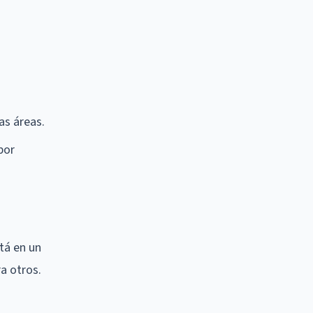
as áreas.
por
tá en un
a otros.