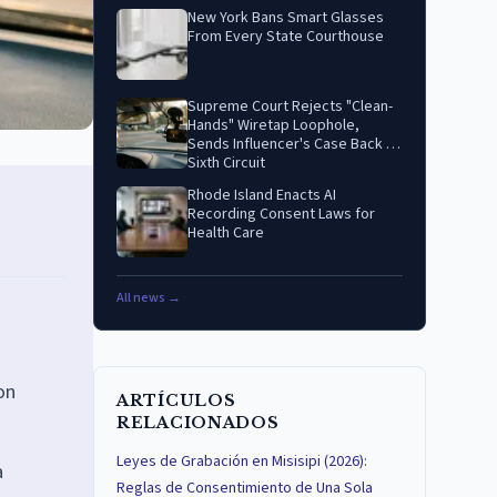
New York Bans Smart Glasses
From Every State Courthouse
Supreme Court Rejects "Clean-
Hands" Wiretap Loophole,
Sends Influencer's Case Back to
Sixth Circuit
Rhode Island Enacts AI
Recording Consent Laws for
Health Care
All news →
on
ARTÍCULOS
RELACIONADOS
Leyes de Grabación en Misisipi (2026):
a
Reglas de Consentimiento de Una Sola