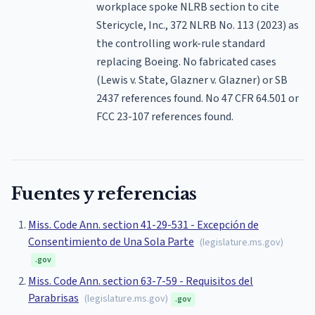
workplace spoke NLRB section to cite
Stericycle, Inc., 372 NLRB No. 113 (2023) as
the controlling work-rule standard
replacing Boeing. No fabricated cases
(Lewis v. State, Glazner v. Glazner) or SB
2437 references found. No 47 CFR 64.501 or
FCC 23-107 references found.
Fuentes y referencias
Miss. Code Ann. section 41-29-531 - Excepción de
Consentimiento de Una Sola Parte
(
legislature.ms.gov
)
.gov
Miss. Code Ann. section 63-7-59 - Requisitos del
Parabrisas
(
legislature.ms.gov
)
.gov