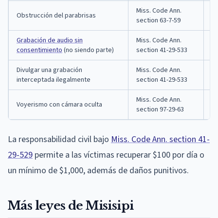
Miss. Code Ann.
Mu
Obstrucción del parabrisas
section 63-7-59
e
Grabación de audio sin
Miss. Code Ann.
De
consentimiento
(no siendo parte)
section 41-29-533
cá
Divulgar una grabación
Miss. Code Ann.
De
interceptada ilegalmente
section 41-29-533
pr
Miss. Code Ann.
De
Voyerismo con cámara oculta
section 97-29-63
pr
La responsabilidad civil bajo
Miss. Code Ann. section 41-
29-529
permite a las víctimas recuperar $100 por día o
un mínimo de $1,000, además de daños punitivos.
Más leyes de Misisipi