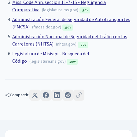
Miss. Code Ann. section 11-7-15 - Negligencia
Comparativa
(
legislature.ms.gov
)
.gov
Administración Federal de Seguridad de Autotransportes
(FMCSA)
(
fmcsa.dot.gov
)
.gov
Administración Nacional de Seguridad del Tráfico en las
Carreteras (NHTSA)
(
nhtsa.gov
)
.gov
Legislatura de Misisipi - Búsqueda del
Código
(
legislature.ms.gov
)
.gov
Compartir: