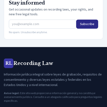
Stay informed
Get occasional updates on recording laws, your rights, and
new free legal tools.
Subscribe
No spam. Unsubscribe anytime.
Recording Law
RL
Información jurídica integral sobre leyes de grabación, requisitos de
consentimiento y diversas leyes estatales y federales en los
Estados Unidos y a nivel internacional.
Aviso legal:
Este sitio web proporciona información general y no constituye
asesoramiento jurídico. Consulte a un abogado calificado para preguntas legales
específicas.