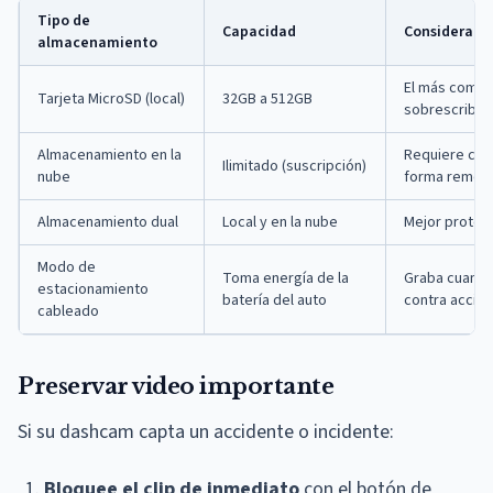
Tipo de
Capacidad
Consideraci
almacenamiento
El más común;
Tarjeta MicroSD (local)
32GB a 512GB
sobrescribe 
Almacenamiento en la
Requiere cone
Ilimitado (suscripción)
nube
forma remot
Almacenamiento dual
Local y en la nube
Mejor protec
Modo de
Toma energía de la
Graba cuando
estacionamiento
batería del auto
contra accid
cableado
Preservar video importante
Si su dashcam capta un accidente o incidente:
Bloquee el clip de inmediato
con el botón de