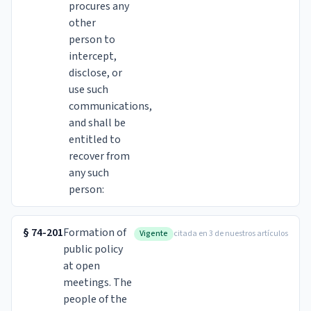
procures any
other
person to
intercept,
disclose, or
use such
communications,
and shall be
entitled to
recover from
any such
person:
§
74-201
Formation of
Vigente
citada en 3 de nuestros artículos
public policy
at open
meetings. The
people of the