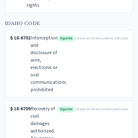
rights
IDAHO CODE
§
18-6702
Interception
Vigente
citada en 20 de nuestros artículos
and
disclosure of
wire,
electronic or
oral
communications
prohibited
§
18-6709
Recovery of
Vigente
citada en 14 de nuestros artículos
civil
damages
authorized.