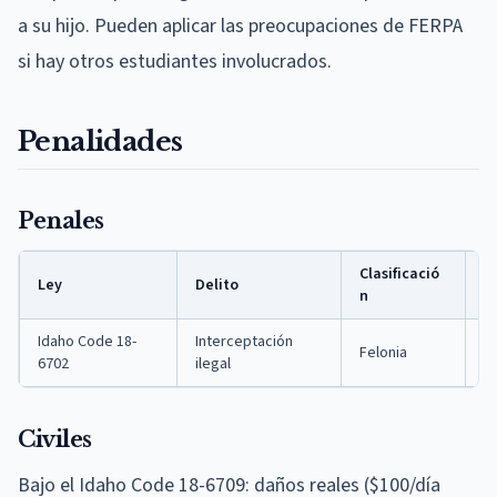
a su hijo. Pueden aplicar las preocupaciones de FERPA
si hay otros estudiantes involucrados.
Penalidades
Penales
Clasificació
P
Ley
Delito
n
m
Idaho Code 18-
Interceptación
Felonia
5
6702
ilegal
Civiles
Bajo el Idaho Code 18-6709: daños reales ($100/día