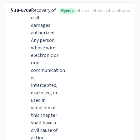
§
18-6709
Recovery of
Vigente
citada en 14 de nuestros artículos
civil
damages
authorized.
Any person
whose wire,
electronic or
oral
communication
is
intercepted,
disclosed, or
used in
violation of
this chapter
shall have a
civil cause of
action