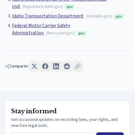
civil
(
legislature.idaho.gov
)
.gov
Idaho Transportation Department
(
itd.idaho.gov
)
.gov
Federal Motor Carrier Safety
Administration
(
fmcsa.dot.gov
)
.gov
Compartir:
Stay informed
Get occasional updates on recording laws, your rights, and
new free legal tools.