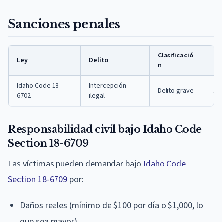
Sanciones penales
Clasificació
Pr
Ley
Delito
n
má
Idaho Code 18-
Intercepción
Delito grave
5 
6702
ilegal
Responsabilidad civil bajo Idaho Code
Section 18-6709
Las víctimas pueden demandar bajo
Idaho Code
Section 18-6709
por:
Daños reales (mínimo de $100 por día o $1,000, lo
que sea mayor)