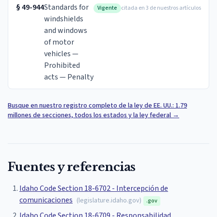
§
49-944
Standards for
Vigente
citada en 3 de nuestros artículos
windshields
and windows
of motor
vehicles —
Prohibited
acts — Penalty
Busque en nuestro registro completo de la ley de EE. UU.: 1.79
millones de secciones, todos los estados y la ley federal
→
Fuentes y referencias
Idaho Code Section 18-6702 - Intercepción de
comunicaciones
(
legislature.idaho.gov
)
.gov
Idaho Code Section 18-6709 - Responsabilidad