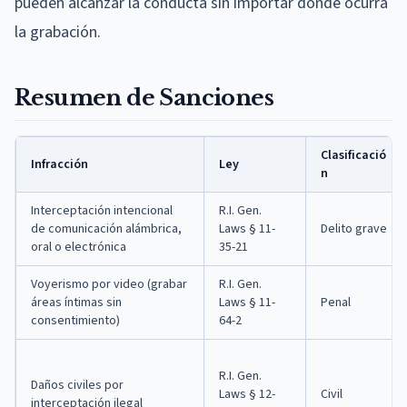
pueden alcanzar la conducta sin importar dónde ocurra
la grabación.
Resumen de Sanciones
Clasificació
Infracción
Ley
n
Interceptación intencional
R.I. Gen.
de comunicación alámbrica,
Laws § 11-
Delito grave
oral o electrónica
35-21
Voyerismo por video (grabar
R.I. Gen.
áreas íntimas sin
Laws § 11-
Penal
consentimiento)
64-2
R.I. Gen.
Daños civiles por
Laws § 12-
Civil
interceptación ilegal