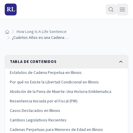
RL
How Long Is A Life Sentence
Inicio
¿Cuántos Años es una Cadena Perpetua en Illinois? (Guía 2026)
TABLA DE CONTENIDOS
Estatutos de Cadena Perpetua en Illinois
Por qué no Existe la Libertad Condicional en Illinois
Abolición de la Pena de Muerte: Una Historia Emblematica
Resentencia Iniciada por el Fiscal (PIR)
Casos Destacados en Illinois
Cambios Legislativos Recientes
Cadenas Perpetuas para Menores de Edad en Illinois