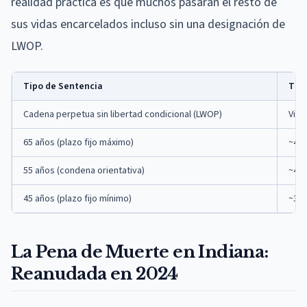
realidad práctica es que muchos pasaran el resto de
sus vidas encarcelados incluso sin una designación de
LWOP.
Tipo de Sentencia
Tie
Cadena perpetua sin libertad condicional (LWOP)
Vida
65 años (plazo fijo máximo)
~49 
55 años (condena orientativa)
~41 
45 años (plazo fijo mínimo)
~34 
La Pena de Muerte en Indiana:
Reanudada en 2024