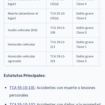
lugar)
101(a)
Clase A
d
Muerte (abandonar el
TCA 55-10-
Delito grave
6
lugar)
101(a)
Clase E
TCA 39-13-
Delito grave
Asalto vehicular (DUI)
1
106
Clase D
TCA 39-13-
Delito grave
Homicidio vehicular
1
213
Clase C
Homicidio vehicular
TCA 39-13-
Delito grave
6
agravado
218
Clase A
Estatutos Principales:
TCA 55-10-101
: Accidentes con muerte o lesiones
personales
TCA 55-10-102
: Accidentes con daños a la propiedad