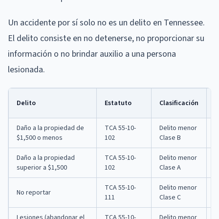
Un accidente por sí solo no es un delito en Tennessee.
El delito consiste en no detenerse, no proporcionar su
información o no brindar auxilio a una persona
lesionada.
C
Delito
Estatuto
Clasificación
M
Daño a la propiedad de
TCA 55-10-
Delito menor
6
$1,500 o menos
102
Clase B
Daño a la propiedad
TCA 55-10-
Delito menor
1
superior a $1,500
102
Clase A
d
TCA 55-10-
Delito menor
No reportar
3
111
Clase C
Lesiones (abandonar el
TCA 55-10-
Delito menor
1