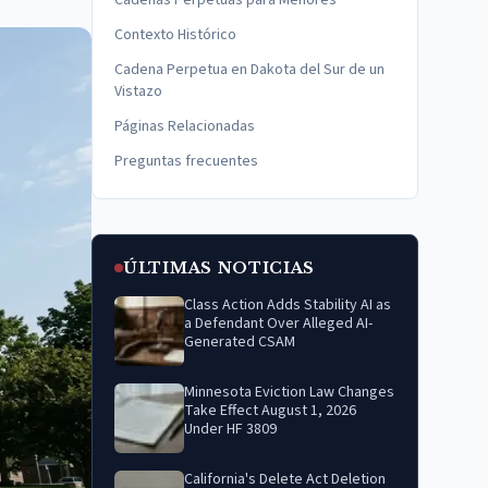
Cadenas Perpetuas para Menores
Contexto Histórico
Cadena Perpetua en Dakota del Sur de un
Vistazo
Páginas Relacionadas
Preguntas frecuentes
ÚLTIMAS NOTICIAS
Class Action Adds Stability AI as
a Defendant Over Alleged AI-
Generated CSAM
Minnesota Eviction Law Changes
Take Effect August 1, 2026
Under HF 3809
California's Delete Act Deletion