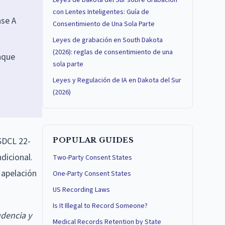
Leyes de Dakota del Sur sobre Grabación
con Lentes Inteligentes: Guía de
ase A
Consentimiento de Una Sola Parte
Leyes de grabación en South Dakota
(2026): reglas de consentimiento de una
nque
sola parte
Leyes y Regulación de IA en Dakota del Sur
(2026)
 SDCL 22-
POPULAR GUIDES
dicional.
Two-Party Consent States
 apelación
One-Party Consent States
US Recording Laws
Is It Illegal to Record Someone?
udencia y
Medical Records Retention by State