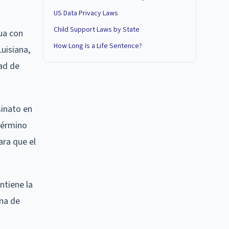
US Data Privacy Laws
Child Support Laws by State
ua con
How Long Is a Life Sentence?
Luisiana,
ad de
sinato en
término
ara que el
ntiene la
ena de