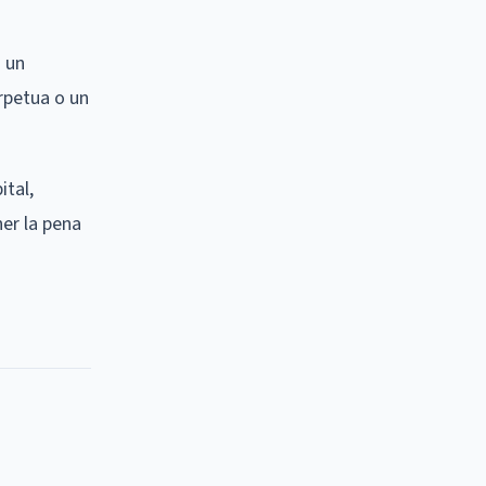
n un
rpetua o un
ital,
ner la pena