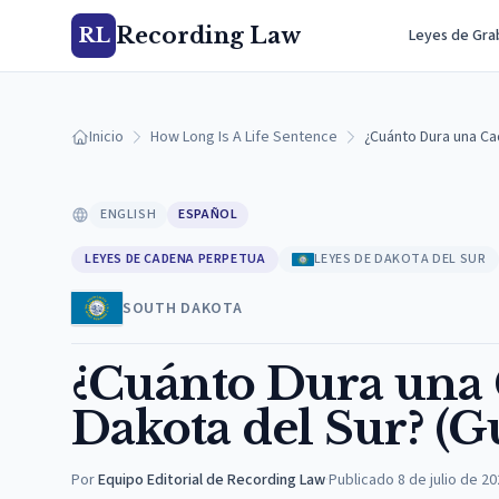
Recording Law
RL
Leyes de Gra
Inicio
How Long Is A Life Sentence
¿Cuánto Dura una Ca
ENGLISH
ESPAÑOL
LEYES DE CADENA PERPETUA
LEYES DE DAKOTA DEL SUR
SOUTH DAKOTA
¿Cuánto Dura una 
Dakota del Sur? (G
Por
Equipo Editorial de Recording Law
·
Publicado
8 de julio de 2