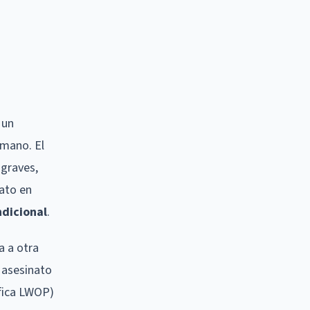
 un
umano. El
 graves,
nato en
ndicional
.
 a otra
 asesinato
ifica LWOP)