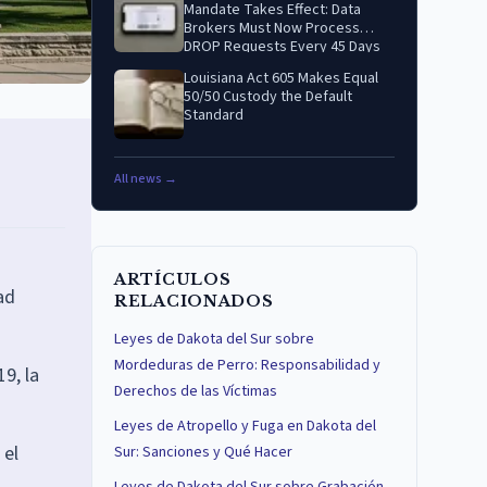
Mandate Takes Effect: Data
Brokers Must Now Process
DROP Requests Every 45 Days
Louisiana Act 605 Makes Equal
50/50 Custody the Default
Standard
All news →
ARTÍCULOS
ad
RELACIONADOS
Leyes de Dakota del Sur sobre
Mordeduras de Perro: Responsabilidad y
9, la
Derechos de las Víctimas
Leyes de Atropello y Fuga en Dakota del
 el
Sur: Sanciones y Qué Hacer