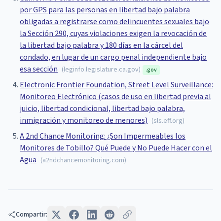
por GPS para las personas en libertad bajo palabra
obligadas a registrarse como delincuentes sexuales bajo
la Sección 290, cuyas violaciones exigen la revocación de
la libertad bajo palabra y 180 días en la cárcel del
condado, en lugar de un cargo penal independiente bajo
esa sección
(
leginfo.legislature.ca.gov
)
.gov
Electronic Frontier Foundation, Street Level Surveillance:
Monitoreo Electrónico (casos de uso en libertad previa al
juicio, libertad condicional, libertad bajo palabra,
inmigración y monitoreo de menores)
(
sls.eff.org
)
A 2nd Chance Monitoring: ¿Son Impermeables los
Monitores de Tobillo? Qué Puede y No Puede Hacer con el
Agua
(
a2ndchancemonitoring.com
)
Compartir: