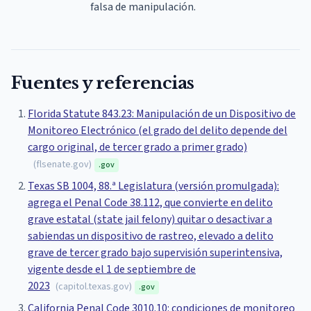
falsa de manipulación.
Fuentes y referencias
Florida Statute 843.23: Manipulación de un Dispositivo de
Monitoreo Electrónico (el grado del delito depende del
cargo original, de tercer grado a primer grado)
(
flsenate.gov
)
.gov
Texas SB 1004, 88.ª Legislatura (versión promulgada):
agrega el Penal Code 38.112, que convierte en delito
grave estatal (state jail felony) quitar o desactivar a
sabiendas un dispositivo de rastreo, elevado a delito
grave de tercer grado bajo supervisión superintensiva,
vigente desde el 1 de septiembre de
2023
(
capitol.texas.gov
)
.gov
California Penal Code 3010.10: condiciones de monitoreo