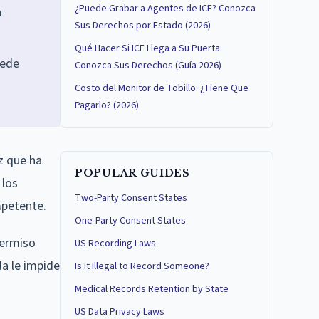
¿Puede Grabar a Agentes de ICE? Conozca
a
Sus Derechos por Estado (2026)
Qué Hacer Si ICE Llega a Su Puerta:
uede
Conozca Sus Derechos (Guía 2026)
Costo del Monitor de Tobillo: ¿Tiene Que
Pagarlo? (2026)
z que ha
POPULAR GUIDES
 los
Two-Party Consent States
mpetente.
One-Party Consent States
permiso
US Recording Laws
da le impide
Is It Illegal to Record Someone?
Medical Records Retention by State
US Data Privacy Laws