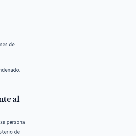
enes de
ondenado.
nte al
esa persona
sterio de