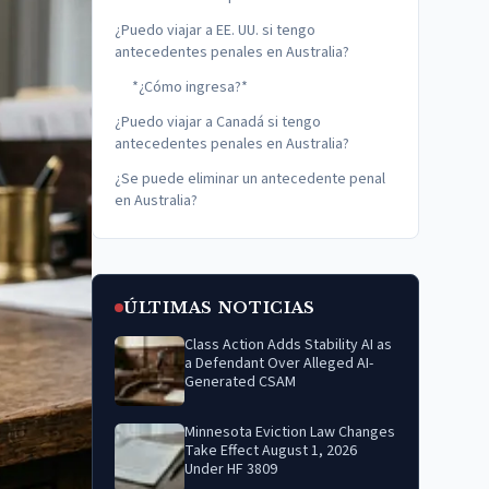
¿Puedo viajar a EE. UU. si tengo
antecedentes penales en Australia?
*¿Cómo ingresa?*
¿Puedo viajar a Canadá si tengo
antecedentes penales en Australia?
¿Se puede eliminar un antecedente penal
en Australia?
ÚLTIMAS NOTICIAS
Class Action Adds Stability AI as
a Defendant Over Alleged AI-
Generated CSAM
Minnesota Eviction Law Changes
Take Effect August 1, 2026
Under HF 3809