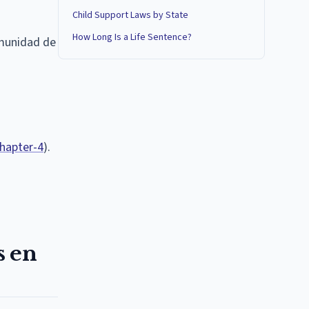
Child Support Laws by State
How Long Is a Life Sentence?
omunidad de
hapter-4
).
s en