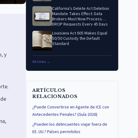
California's Delete Act Deletion
Mandate Takes Effect: Data
Brokers Must Now Process
DROP Requests Every 45 Days
Louisiana Act 605 Makes Equal
50/50 Custody the Default
Standard
, y
All news →
rte.
ARTÍCULOS
RELACIONADOS
 de
¿Puede Convertirse en Agente de ICE con
Antecedentes Penales? (Guía 2026)
na,
¿Pueden los delincuentes viajar fuera de
EE. UU.? Países permitidos