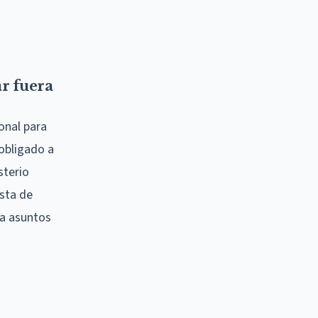
ar fuera
onal para
 obligado a
sterio
ista de
 a asuntos