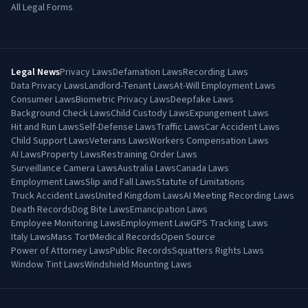
All Legal Forms
Legal News
Privacy Laws
Defamation Laws
Recording Laws
Data Privacy Laws
Landlord-Tenant Laws
At-Will Employment Laws
Consumer Laws
Biometric Privacy Laws
Deepfake Laws
Background Check Laws
Child Custody Laws
Expungement Laws
Hit and Run Laws
Self-Defense Laws
Traffic Laws
Car Accident Laws
Child Support Laws
Veterans Laws
Workers Compensation Laws
AI Laws
Property Laws
Restraining Order Laws
Surveillance Camera Laws
Australia Laws
Canada Laws
Employment Laws
Slip and Fall Laws
Statute of Limitations
Truck Accident Laws
United Kingdom Laws
AI Meeting Recording Laws
Death Records
Dog Bite Laws
Emancipation Laws
Employee Monitoring Laws
Employment Law
GPS Tracking Laws
Italy Laws
Mass Tort
Medical Records
Open Source
Power of Attorney Laws
Public Records
Squatters Rights Laws
Window Tint Laws
Windshield Mounting Laws