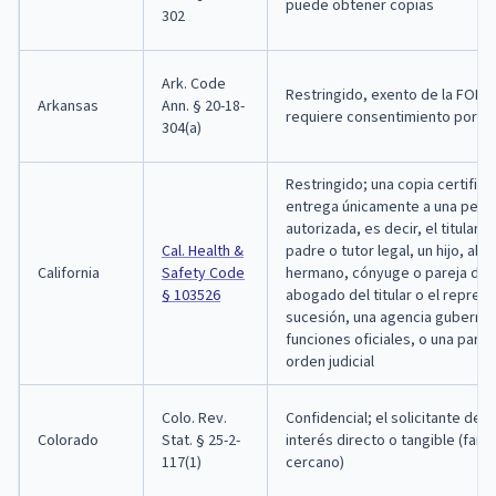
puede obtener copias
302
Ark. Code
Restringido, exento de la FOIA 
Arkansas
Ann. § 20-18-
requiere consentimiento por es
304(a)
Restringido; una copia certific
entrega únicamente a una pers
autorizada, es decir, el titular d
Cal. Health &
padre o tutor legal, un hijo, abu
California
Safety Code
hermano, cónyuge o pareja de 
§ 103526
abogado del titular o el repres
sucesión, una agencia guberna
funciones oficiales, o una parte
orden judicial
Colo. Rev.
Confidencial; el solicitante deb
Colorado
Stat. § 25-2-
interés directo o tangible (fami
117(1)
cercano)