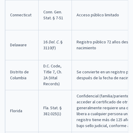
Conn. Gen.
Connecticut
Acceso público limitado
Stat. § 7-51
16
Del. C.
§
Registro público 72 años despu
Delaware
3110(f)
nacimiento
D.C. Code,
Distrito de
Title 7, Ch.
Se convierte en un registro púb
Columbia
2A (Vital
después de la fecha de nacimi
Records)
Confidencial (familia/parientes
acceder al certificado de otra 
Fla. Stat. §
generalmente requiere una orden
Florida
382.025(1)
libera a cualquier persona una 
registro tiene más de 125 años 
bajo sello judicial, conforme al 