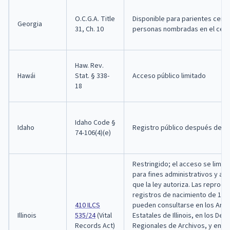
O.C.G.A. Title
Disponible para parientes cerc
Georgia
31, Ch. 10
personas nombradas en el cert
Haw. Rev.
Hawái
Stat. § 338-
Acceso público limitado
18
Idaho Code §
Idaho
Registro público después de 1
74-106(4)(e)
Restringido; el acceso se limita
para fines administrativos y a lo
que la ley autoriza. Las reprod
registros de nacimiento de 100
410 ILCS
pueden consultarse en los Arch
Illinois
535/24
(Vital
Estatales de Illinois, en los Dep
Records Act)
Regionales de Archivos, y en bi