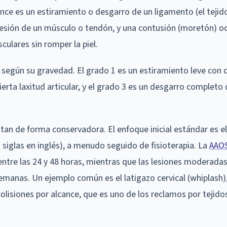
ince es un estiramiento o desgarro de un ligamento (el tejid
lesión de un músculo o tendón, y una contusión (moretón) o
ulares sin romper la piel.
s según su gravedad. El grado 1 es un estiramiento leve co
 cierta laxitud articular, y el grado 3 es un desgarro complet
atan de forma conservadora. El enfoque inicial estándar es e
 siglas en inglés), a menudo seguido de fisioterapia. La
AAO
tre las 24 y 48 horas, mientras que las lesiones moderada
semanas. Un ejemplo común es el latigazo cervical (whiplash),
olisiones por alcance, que es uno de los reclamos por tejido