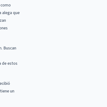
a como
ra alega que
izan
iones
n. Buscan
a de estos
ecibió
tiene un