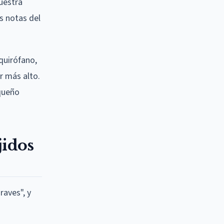
uestra
as notas del
quirófano,
r más alto.
equeño
jidos
raves", y