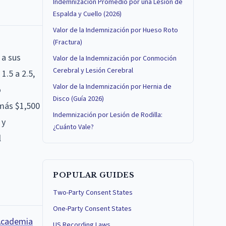
Indemnización Promedio por una Lesión de
Espalda y Cuello (2026)
Valor de la Indemnización por Hueso Roto
(Fractura)
 a sus
Valor de la Indemnización por Conmoción
Cerebral y Lesión Cerebral
1.5 a 2.5,
Valor de la Indemnización por Hernia de
o
Disco (Guía 2026)
 más $1,500
Indemnización por Lesión de Rodilla:
 y
¿Cuánto Vale?
l
POPULAR GUIDES
)
Two-Party Consent States
One-Party Consent States
Academia
US Recording Laws