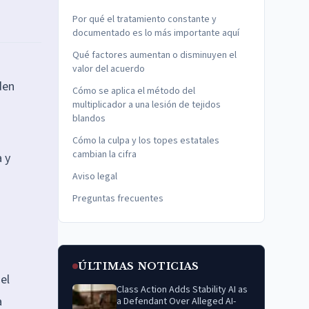
Por qué el tratamiento constante y
documentado es lo más importante aquí
Qué factores aumentan o disminuyen el
valor del acuerdo
den
Cómo se aplica el método del
multiplicador a una lesión de tejidos
blandos
Cómo la culpa y los topes estatales
cambian la cifra
 y
Aviso legal
Preguntas frecuentes
ÚLTIMAS NOTICIAS
el
Class Action Adds Stability AI as
a
a Defendant Over Alleged AI-