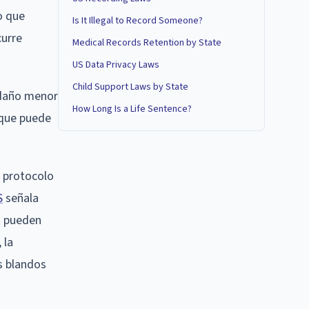
o que
Is It Illegal to Record Someone?
curre
Medical Records Retention by State
US Data Privacy Laws
Child Support Laws by State
n daño menor
How Long Is a Life Sentence?
o que puede
l protocolo
S
señala
s pueden
 la
s blandos