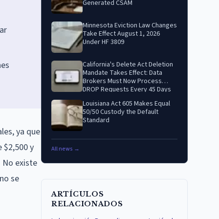
Generated CSAM
Minnesota Eviction Law Changes
ar
Take Effect August 1, 2026
Under HF 3809
nes
California's Delete Act Deletion
Mandate Takes Effect: Data
Brokers Must Now Process
DROP Requests Every 45 Days
Louisiana Act 605 Makes Equal
50/50 Custody the Default
Standard
les, ya que
 $2,500 y
All news →
 No existe
 no se
ARTÍCULOS
RELACIONADOS