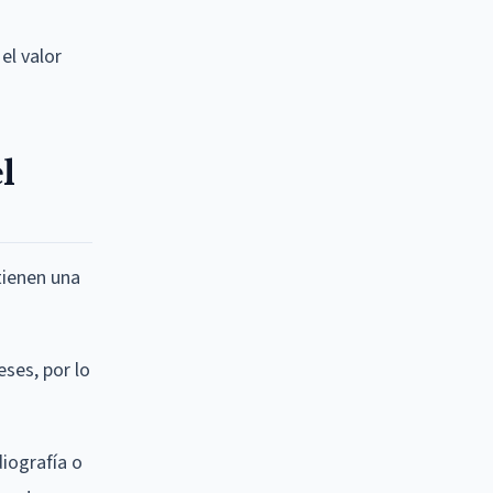
el valor
l
tienen una
ses, por lo
diografía o